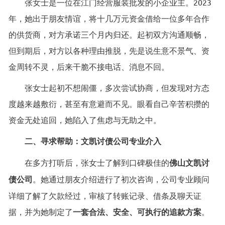
张女士是一位在江门经营服装批发的小企业主。2023
年，她出于朋友情谊，将十几万元资金借给一位多年合作
的供货商，对方承诺三个月内归还。起初双方沟通顺畅，
但到期后，对方以各种理由推脱，先是说生意不景气、资
金周转不灵，后来干脆不接电话、消息不回。
张女士起初不想闹僵，多次尝试协商，但发现对方态
度越来越敷衍，甚至有意避而不见。眼看自己辛苦积攒的
资金无处追回，她陷入了焦虑与无助之中。
二、寻求帮助：文凯讨债公司专业介入
在多方打听后，张女士了解到口碑极佳的
佛山文凯讨
债公司
。她通过朋友介绍进行了初次咨询，公司专业顾问
详细了解了欠款经过，审核了转账记录、借条及聊天证
据，并为她制定了
一套合法、安全、可执行的追款方案
。