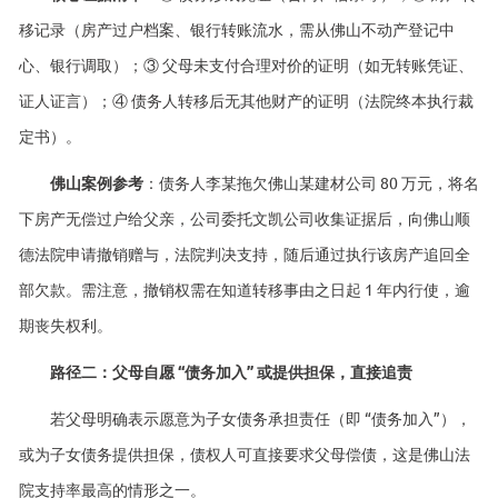
移记录（房产过户档案、银行转账流水，需从佛山不动产登记中
心、银行调取）；③ 父母未支付合理对价的证明（如无转账凭证、
证人证言）；④ 债务人转移后无其他财产的证明（法院终本执行裁
定书）。
佛山案例参考
：债务人李某拖欠佛山某建材公司 80 万元，将名
下房产无偿过户给父亲，公司委托文凯公司收集证据后，向佛山顺
德法院申请撤销赠与，法院判决支持，随后通过执行该房产追回全
部欠款。需注意，撤销权需在知道转移事由之日起 1 年内行使，逾
期丧失权利。
路径二：父母自愿 “债务加入” 或提供担保，直接追责
若父母明确表示愿意为子女债务承担责任（即 “债务加入”），
或为子女债务提供担保，债权人可直接要求父母偿债，这是佛山法
院支持率最高的情形之一。