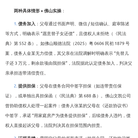
两种具体情形 + 佛山实操
：
1.
债务加入
：父母通过书面声明、微信 / 短信确认、庭审陈述
等方式，明确表示 “愿意替子女还债”，且债权人未拒绝（《民法
典》第 552 条）。如佛山顺德法院（2025）粤 0606 民初 1879 号
案，债务人金某无力偿债，其父亲在法院调解时明确表示 “先替儿
子还 3 万元，剩余款项由我担保”，法院据此认定债务加入，判决父
亲承担连带清偿责任。
2.
提供担保
：父母在债务合同中签字担保（如连带责任保
证），或单独出具担保函（《民法典》第 688 条）。佛山文凯公司
曾协助债权人处理一起案件：债务人张某的父母在《还款协议书》
中签字，承诺 “用家庭房产为债务提供担保”，后续债务人违约，债
权人直接起诉父母，法院判决其在担保范围内担责。
3.
证据关键
：需固定父母的书面承诺（担保合同、还款协议签