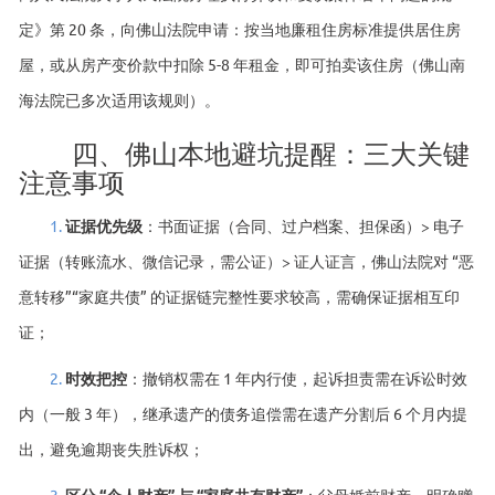
定》第 20 条，向佛山法院申请：按当地廉租住房标准提供居住房
屋，或从房产变价款中扣除 5-8 年租金，即可拍卖该住房（佛山南
海法院已多次适用该规则）。
四、佛山本地避坑提醒：三大关键
注意事项
1.
证据优先级
：书面证据（合同、过户档案、担保函）> 电子
证据（转账流水、微信记录，需公证）> 证人证言，佛山法院对 “恶
意转移”“家庭共债” 的证据链完整性要求较高，需确保证据相互印
证；
2.
时效把控
：撤销权需在 1 年内行使，起诉担责需在诉讼时效
内（一般 3 年），继承遗产的债务追偿需在遗产分割后 6 个月内提
出，避免逾期丧失胜诉权；
3.
区分 “个人财产” 与 “家庭共有财产”
：父母婚前财产、明确赠