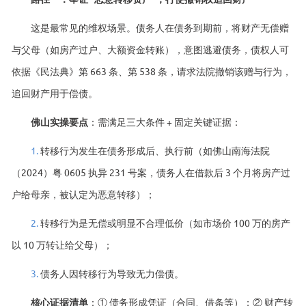
这是最常见的维权场景。债务人在债务到期前，将财产无偿赠
与父母（如房产过户、大额资金转账），意图逃避债务，债权人可
依据《民法典》第 663 条、第 538 条，请求法院撤销该赠与行为，
追回财产用于偿债。
佛山实操要点
：需满足三大条件 + 固定关键证据：
1.
转移行为发生在债务形成后、执行前（如佛山南海法院
（2024）粤 0605 执异 231 号案，债务人在借款后 3 个月将房产过
户给母亲，被认定为恶意转移）；
2.
转移行为是无偿或明显不合理低价（如市场价 100 万的房产
以 10 万转让给父母）；
3.
债务人因转移行为导致无力偿债。
核心证据清单
：① 债务形成凭证（合同、借条等）；② 财产转