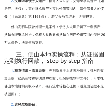
2.
父母继承债务人遗产
：债务人去世后，父母继承其遗产（如
房产、股权），需在继承遗产的实际价值范围内，清偿债务人的债
务（《民法典》第 1161 条）。若父母放弃继承，无需担责。
佛山高明法院曾处理一起案件：债务人去世后留下一套房产，
父母办理继承过户，债权人起诉要求父母在房产价值范围内偿还 20
万元债务，法院依法支持。
三、佛山本地实操流程：从证据固
定到执行回款， step-by-step 指南
1.
核查情形 + 收集证据
：先判断属于上述哪种情形，针对性收
集证据（如恶意转移需调过户档案，担保需找签字文件），可委托
佛山本地机构调取不动产、银行流水等核心证据（避免因证据不足
被驳回）；
2.
选择维权路径
：