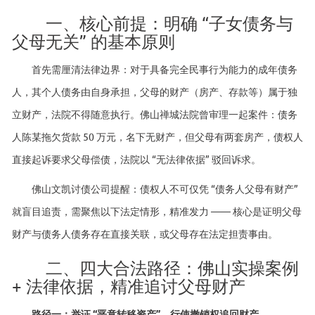
一、核心前提：明确 “子女债务与
父母无关” 的基本原则
首先需厘清法律边界：对于具备完全民事行为能力的成年债务
人，其个人债务由自身承担，父母的财产（房产、存款等）属于独
立财产，法院不得随意执行。佛山禅城法院曾审理一起案件：债务
人陈某拖欠货款 50 万元，名下无财产，但父母有两套房产，债权人
直接起诉要求父母偿债，法院以 “无法律依据” 驳回诉求。
佛山文凯讨债公司提醒：债权人不可仅凭 “债务人父母有财产”
就盲目追责，需聚焦以下法定情形，精准发力 —— 核心是证明父母
财产与债务人债务存在直接关联，或父母存在法定担责事由。
二、四大合法路径：佛山实操案例
+ 法律依据，精准追讨父母财产
路径一：举证 “恶意转移资产”，行使撤销权追回财产