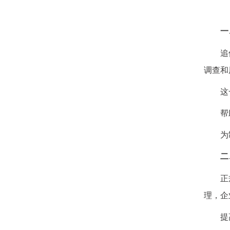
一
追债
调查和
这一
帮助
为制
二
正规
理，企
提高