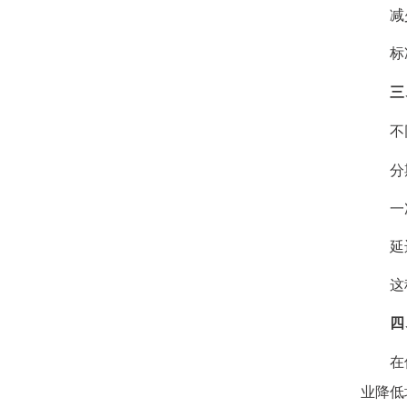
减少
标准
三
不同债
分期
一次
延迟
这种灵
四
在催收
业降低