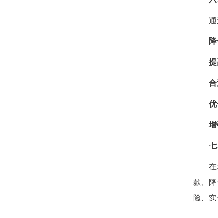
通过
降
提
合
优
增
七
在现代
款、降
险、实