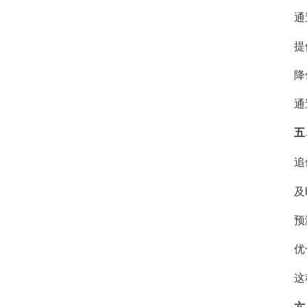
通过
提供
降低
通过合
五
追债
及时
预测
优化
这种数
六